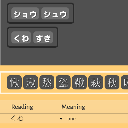
ショウ
シュウ
くわ
すき
愀
湫
愁
甃
鞦
萩
秋
Reading
Meaning
くわ
hoe