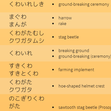
くわいれしき
ground-breaking ceremony
まぐわ
harrow
まんが
rake
くわがたむし
stag beetle
クワガタムシ
breaking ground
くわいれ
ground-breaking (ceremony
すきくわ
farming implement
すきとくわ
くわがた
hoe-shaped helmet crest
クワガタ
のこぎりくわ
がた
sawtooth stag beetle (Prosop