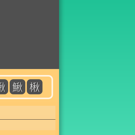
啾
鰍
楸