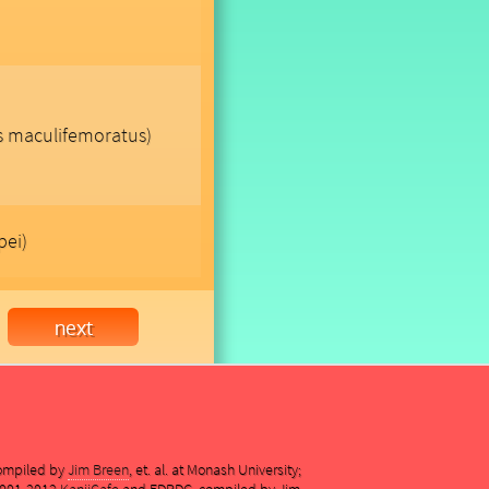
s maculifemoratus)
pei)
compiled by
Jim Breen
, et. al. at Monash University;