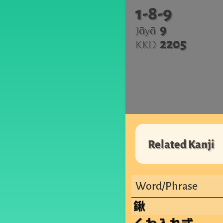
1-8-9
9
Jōyō
2205
KKD
Related Kanji
Word/Phrase
鍬