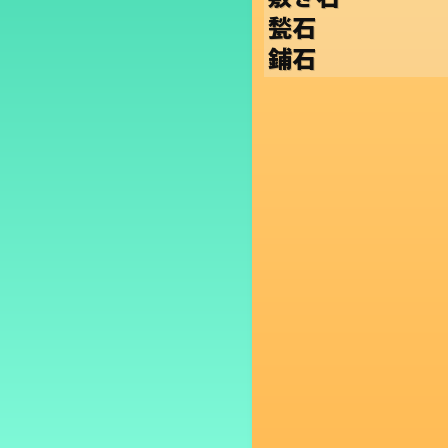
甃石
鋪石