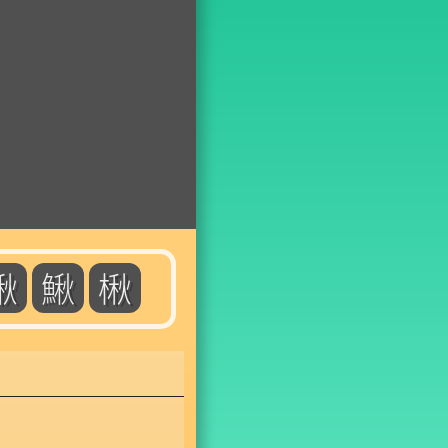
啾
鰍
楸