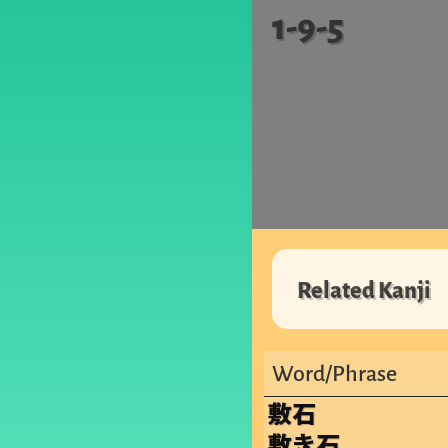
1-9-5
Related Kanji
Word/Phrase
敷石
敷き石