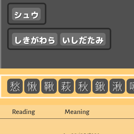
シュウ
しきがわら
いしだたみ
愁
愀
鞦
萩
秋
鍬
湫
Reading
Meaning