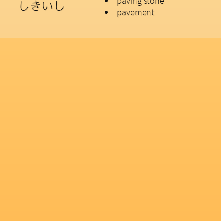
paving stone
しきいし
pavement