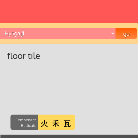
floor tile
Component
Radicals