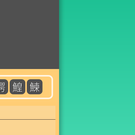
鰐
鰉
鰊