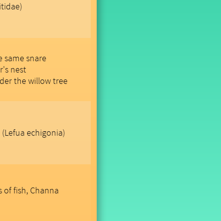
itidae)
he same snare
r's nest
der the willow tree
 (Lefua echigonia)
 of fish, Channa