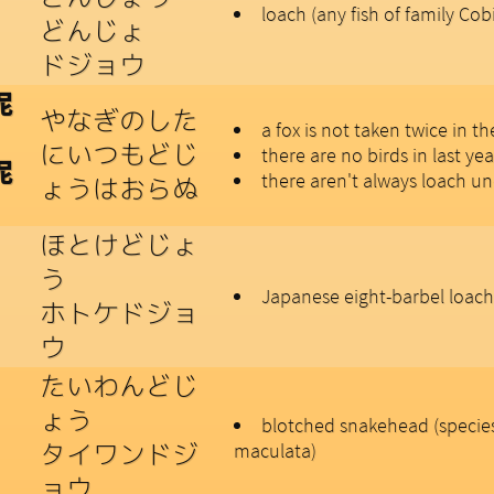
loach (any fish of family Cob
どんじょ
ドジョウ
泥
やなぎのした
a fox is not taken twice in t
にいつもどじ
there are no birds in last yea
泥
there aren't always loach un
ょうはおらぬ
ほとけどじょ
う
Japanese eight-barbel loach
ホトケドジョ
ウ
たいわんどじ
ょう
blotched snakehead (species
タイワンドジ
maculata)
ョウ