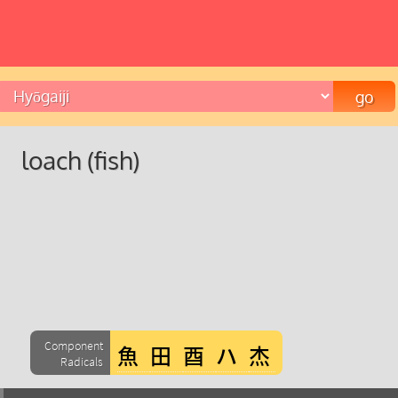
loach (fish)
Component
Radicals