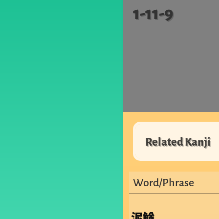
1-11-9
Related Kanji
Word/Phrase
泥鰌