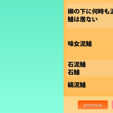
柳の下に何時も
鰌は居ない
味女泥鰌
石泥鰌
石鰌
縞泥鰌