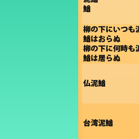
鰌
柳の下にいつも
鰌はおらぬ
柳の下に何時も
鰌は居らぬ
仏泥鰌
台湾泥鰌