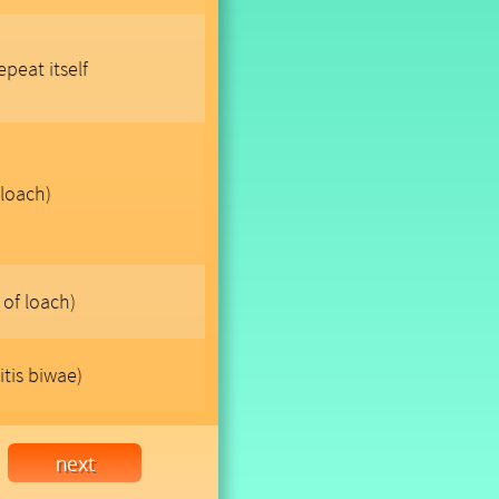
peat itself
 loach)
 of loach)
tis biwae)