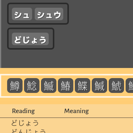
シュ
シュウ
どじょう
鱒
鯰
鰄
鰆
鰈
鰔
鯱
Reading
Meaning
どじょう
どんじょう