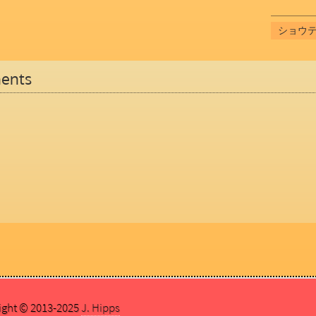
ショウ
ents
ight © 2013-2025
J. Hipps