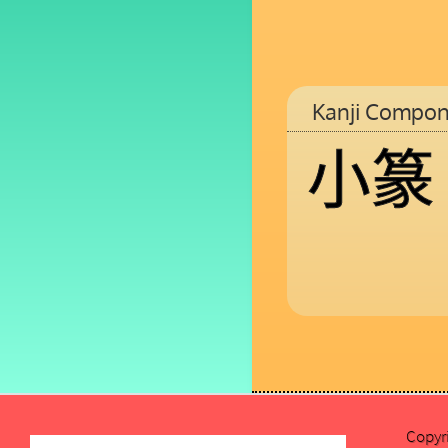
Kanji Compon
小
篆
Copyr