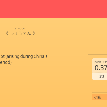
】
shouten
《
しょうてん
》
ipt (arising during China's
eriod)
kanji, p
0.3
313
小篆