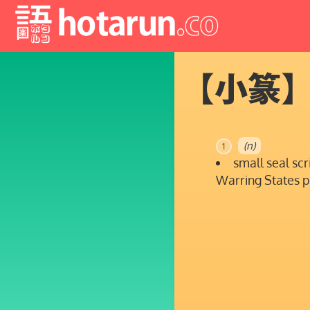
【小篆
(n)
1
small seal scr
Warring States p