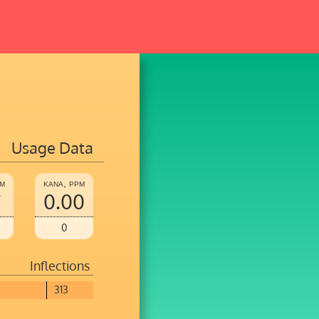
Usage Data
pm
kana, ppm
7
0.00
0
Inflections
313